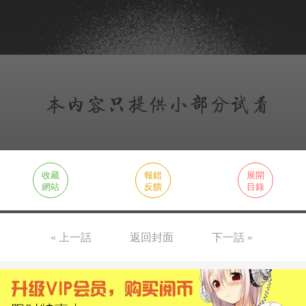
收藏
報錯
展開
網站
反饋
目錄
« 上一話
返回封面
下一話 »