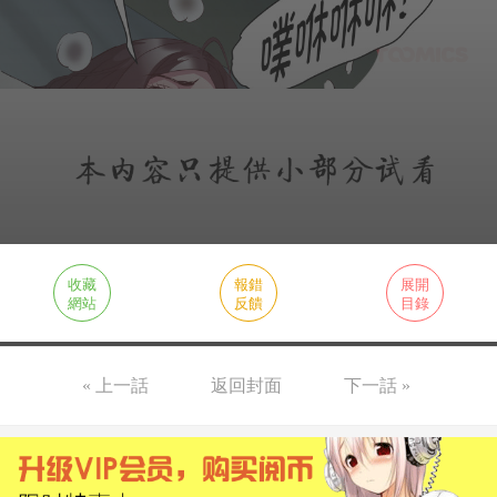
收藏
報錯
展開
網站
反饋
目錄
« 上一話
返回封面
下一話 »