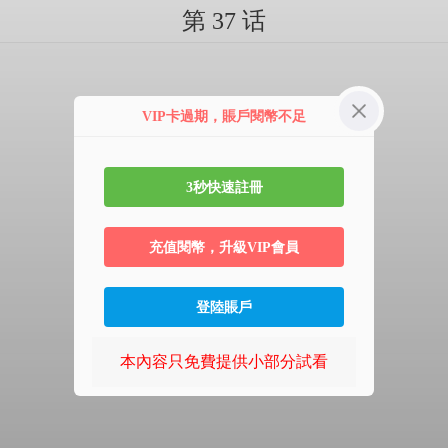
第 37 话
VIP卡過期，賬戶閱幣不足
3秒快速註冊
充值閱幣，升級VIP會員
登陸賬戶
本內容只免費提供小部分試看